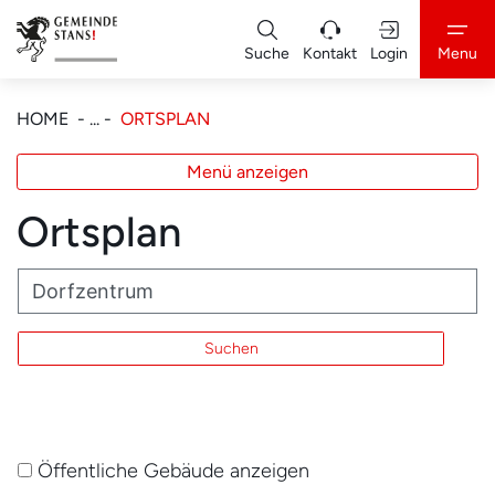
Kopfzeile
zur Startseite
Suche
Kontakt
Login
Menu
Hauptnavigation
zur Startseite
Direkt zur Hauptnavigation
Direkt zum Inhalt
Direkt zur Suche
Direkt zum Stichwortverzeichnis
(AUSGEWÄHLT)
HOME
ORTSPLAN
Menü anzeigen
Ortsplan
Suchen
Öffentliche Gebäude anzeigen