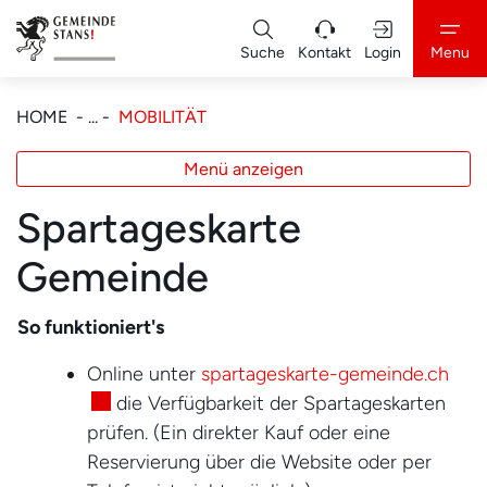
Kopfzeile
zur Startseite
Suche
Kontakt
Login
Menu
Hauptnavigation
zur Startseite
Direkt zur Hauptnavigation
Direkt zum Inhalt
Direkt zur Suche
Direkt zum Stichwortverzeichnis
(AUSGEWÄHLT)
HOME
MOBILITÄT
Menü anzeigen
Spartageskarte
Gemeinde
So funktioniert's
Exte
Online unter
spartageskarte-gemeinde.ch
die Verfügbarkeit der Spartageskarten
prüfen. (Ein direkter Kauf oder eine
Reservierung über die Website oder per